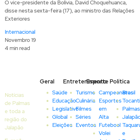
O vice-presidente da Bolívia, David Choquehuanca,
disse nesta sexta-feira (17), ao ministro das Relações
Exteriores
Internacional
Novembro 19
4 min read
Geral
Entretenimento
Esporte
Política
Saúde
Turismo
Campeonatos
Brasil
Notícias
Educação
Culinária
Esportes
Tocant
de Palmas
Legislativo
Filmes
em
Palmas
e toda a
Global
Séries
Alta
Jalapã
região do
Eleições
Eventos
Futebool
Taquar
Jalapão
Volei
e