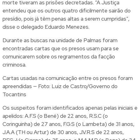
morte tiveram as prisões decretadas. “A Justiça
entendeu que os outros quatro dificilmente sairão do
presídio, pois já têm penas altas a serem cumpridas”,
disse o delegado Eduardo Menezes.
Durante as buscas na unidade de Palmas foram
encontradas cartas que os presos usam para se
comunicarem sobre os regramentos da facção
criminosa.
Cartas usadas na comunicação entre os presos foram
apreendidas — Foto: Luiz de Castro/Governo do
Tocantins
Os suspeitos foram identificados apenas pelas iniciais e
apelidos: A.F.S (o Bené) de 22 anos, R.S.C (o
Coringuinha) de 27 anos, F.G.S (o Lambeta) de 31 anos,
J.A.A (TH ou Artur) de 30 anos, J.V.R.S de 22 anos,