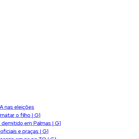
A nas eleições
atar o filho | G1
 demitido em Palmas | G1
iciais e praças | G1