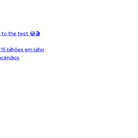
s to the test 😂🎬
5 bilhões em julho
incêndios