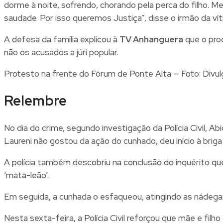
dorme à noite, sofrendo, chorando pela perca do filho. Me
saudade. Por isso queremos Justiça”, disse o irmão da vít
A defesa da família explicou à
TV Anhanguera
que o proc
não os acusados a júri popular.
Protesto na frente do Fórum de Ponte Alta — Foto: Divu
Relembre
No dia do crime, segundo investigação da Polícia Civil, 
Laureni não gostou da ação do cunhado, deu início à briga
A polícia também descobriu na conclusão do inquérito qu
‘mata-leão’.
Em seguida, a cunhada o esfaqueou, atingindo as nádegas
Nesta sexta-feira, a Polícia Civil reforçou que mãe e filho