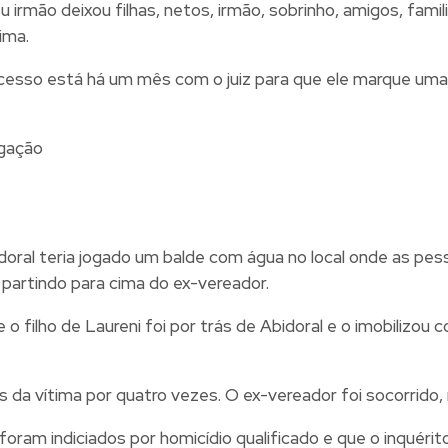
u irmão deixou filhas, netos, irmão, sobrinho, amigos, fam
ima.
esso está há um mês com o juiz para que ele marque uma a
lgação
Abidoral teria jogado um balde com água no local onde as 
 partindo para cima do ex-vereador.
e o filho de Laureni foi por trás de Abidoral e o imobili
 da vítima por quatro vezes. O ex-vereador foi socorrido,
 foram indiciados por homicídio qualificado e que o inquérit