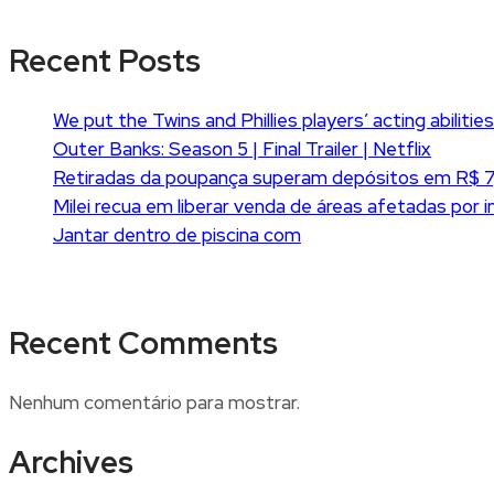
Recent Posts
We put the Twins and Phillies players’ acting abilitie
Outer Banks: Season 5 | Final Trailer | Netflix
Retiradas da poupança superam depósitos em R$ 7,1
Milei recua em liberar venda de áreas afetadas por 
Jantar dentro de piscina com
Recent Comments
Nenhum comentário para mostrar.
Archives