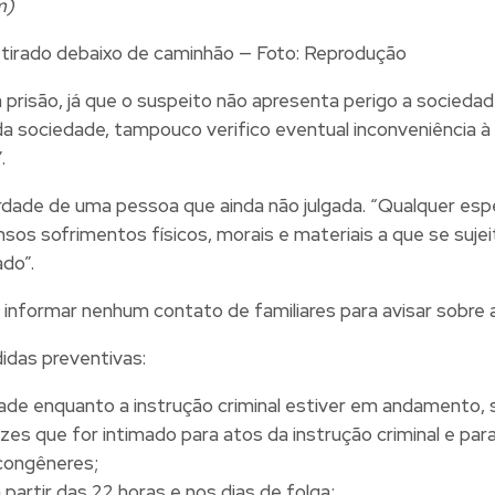
m)
etirado debaixo de caminhão — Foto: Reprodução
a prisão, já que o suspeito não apresenta perigo a socied
 sociedade, tampouco verifico eventual inconveniência à i
.
erdade de uma pessoa que ainda não julgada. “Qualquer espé
nsos sofrimentos físicos, morais e materiais a que se sujeit
do”.
nformar nenhum contato de familiares para avisar sobre a
idas preventivas:
dade enquanto a instrução criminal estiver em andamento, s
s que for intimado para atos da instrução criminal e para
congêneres;
partir das 22 horas e nos dias de folga;