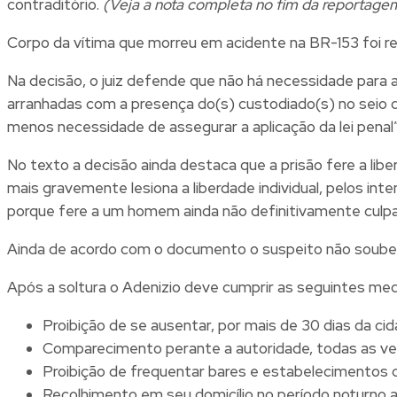
contraditório.
(Veja a nota completa no fim da reportage
Corpo da vítima que morreu em acidente na BR-153 foi r
Na decisão, o juiz defende que não há necessidade para 
arranhadas com a presença do(s) custodiado(s) no seio da
menos necessidade de assegurar a aplicação da lei penal”
No texto a decisão ainda destaca que a prisão fere a lib
mais gravemente lesiona a liberdade individual, pelos inte
porque fere a um homem ainda não definitivamente culpa
Ainda de acordo com o documento o suspeito não soube i
Após a soltura o Adenizio deve cumprir as seguintes med
Proibição de se ausentar, por mais de 30 dias da ci
Comparecimento perante a autoridade, todas as veze
Proibição de frequentar bares e estabelecimentos 
Recolhimento em seu domicílio no período noturno a 