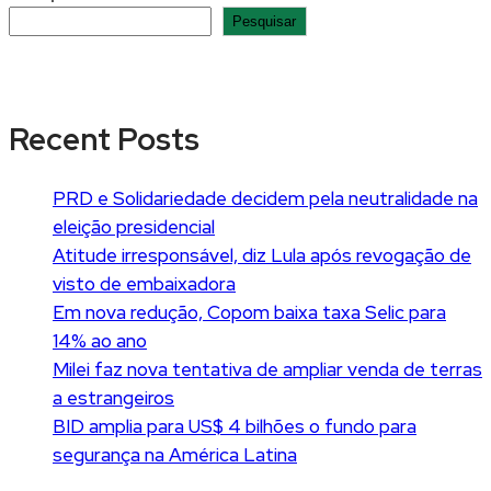
Pesquisar
Recent Posts
PRD e Solidariedade decidem pela neutralidade na
eleição presidencial
Atitude irresponsável, diz Lula após revogação de
visto de embaixadora
Em nova redução, Copom baixa taxa Selic para
14% ao ano
Milei faz nova tentativa de ampliar venda de terras
a estrangeiros
BID amplia para US$ 4 bilhões o fundo para
segurança na América Latina