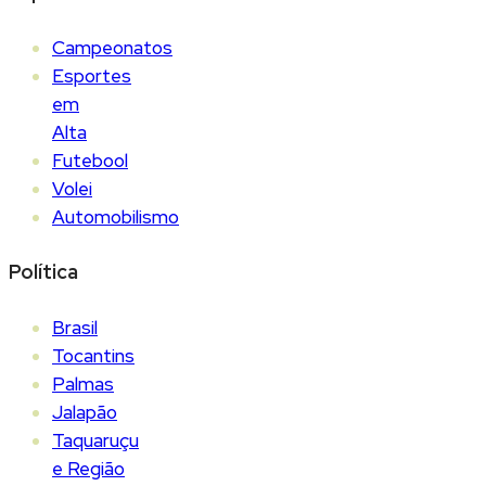
Campeonatos
Esportes
em
Alta
Futebool
Volei
Automobilismo
Política
Brasil
Tocantins
Palmas
Jalapão
Taquaruçu
e Região