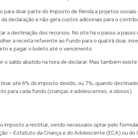
o para doar parte do Imposto de Renda a projetos sociais
 da declaração e não gera custos adicionais para o contrib
cilitar a destinação dos recursos. No site há o passo a pas
er a receita referente ao Fundo para o qual irá doar, inse
leto e pagar o boleto até o vencimento.
ter o saldo abatido na hora de declarar. Mas também exist
tinar até 6% do imposto devido, ou 7%, quando destinado a
to para cada fundo (crianças e adolescentes, e idosos).
imposto a restituir, sendo necessário optar pelo formulá
ão – Estatuto da Criança e do Adolescente (ECA) ou do I