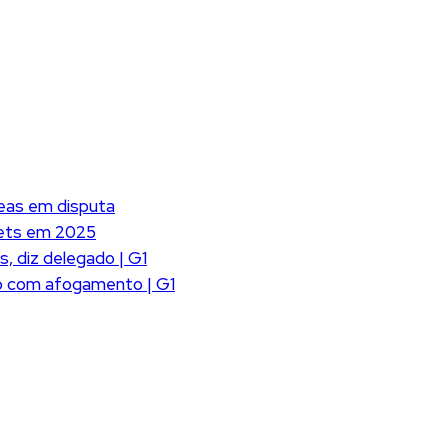
reas em disputa
 bets em 2025
, diz delegado | G1
lho com afogamento | G1