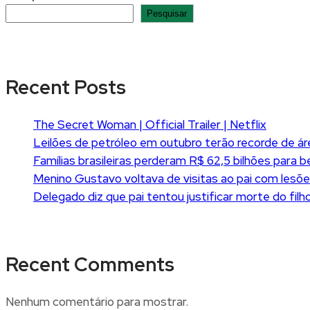
Pesquisar
Recent Posts
The Secret Woman | Official Trailer | Netflix
Leilões de petróleo em outubro terão recorde de á
Famílias brasileiras perderam R$ 62,5 bilhões para
Menino Gustavo voltava de visitas ao pai com lesões
Delegado diz que pai tentou justificar morte do fi
Recent Comments
Nenhum comentário para mostrar.