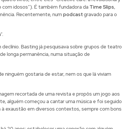
ado com idosos”). É também fundadora da
Time Slips
,
 demência. Recentemente, num
podcast
gravado para o
”.
clínio. Basting já pesquisava sobre grupos de teatro
s de longa permanência, numa situação de
e ninguém gostaria de estar, nem os que lá viviam
magem recortada de uma revista e propôs um jogo aos
nte, alguém começou a cantar uma música e foi seguido
tida à exaustão em diversos contextos, sempre com bons
ndo há 20 anos: estabelecer uma conexão com alguém