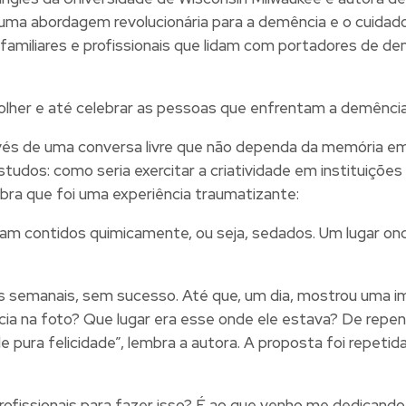
o: uma abordagem revolucionária para a demência e o cuid
 familiares e profissionais que lidam com portadores de
lher e até celebrar as pessoas que enfrentam a demência
 de uma conversa livre que não dependa da memória em de
udos: como seria exercitar a criatividade em instituiçõe
ra que foi uma experiência traumatizante:
am contidos quimicamente, ou seja, sedados. Um lugar ond
s semanais, sem sucesso. Até que, um dia, mostrou uma i
ia na foto? Que lugar era esse onde ele estava? De repe
de pura felicidade”, lembra a autora. A proposta foi repe
 profissionais para fazer isso? É ao que venho me dedica