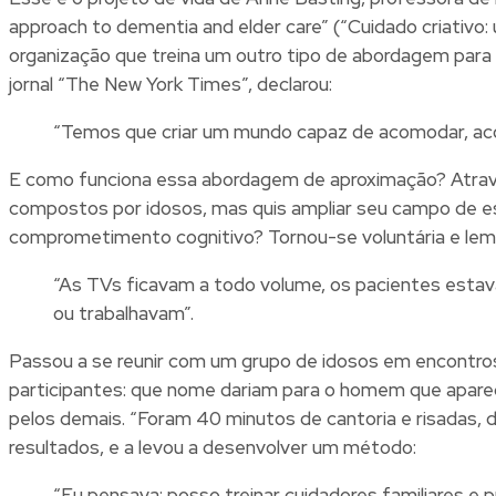
approach to dementia and elder care” (“Cuidado criativ
organização que treina um outro tipo de abordagem para
jornal “The New York Times”, declarou:
“Temos que criar um mundo capaz de acomodar, aco
E como funciona essa abordagem de aproximação? Através
compostos por idosos, mas quis ampliar seu campo de est
comprometimento cognitivo? Tornou-se voluntária e lemb
“As TVs ficavam a todo volume, os pacientes estav
ou trabalhavam”.
Passou a se reunir com um grupo de idosos em encontro
participantes: que nome dariam para o homem que aparec
pelos demais. “Foram 40 minutos de cantoria e risadas, 
resultados, e a levou a desenvolver um método:
“Eu pensava: posso treinar cuidadores familiares e