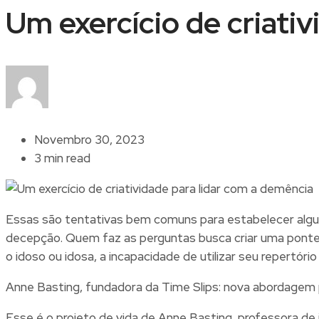
Um exercício de criati
Novembro 30, 2023
3 min read
Essas são tentativas bem comuns para estabelecer algu
decepção. Quem faz as perguntas busca criar uma ponte 
o idoso ou idosa, a incapacidade de utilizar seu repertór
Anne Basting, fundadora da Time Slips: nova abordagem p
Esse é o projeto de vida de Anne Basting, professora de i