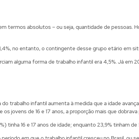
ó em termos absolutos – ou seja, quantidade de pessoas. 
 1,4%, no entanto, o contingente desse grupo etário em si
rciam alguma forma de trabalho infantil era 4,5%. Já em 
do trabalho infantil aumenta à medida que a idade avança.
tre os jovens de 16 e 17 anos, a proporção mais que dobrava
) tinha 16 e 17 anos de idade; enquanto 23,9% tinham de 5
período em que o trabalho infantil cresceu no Brasil, ou s