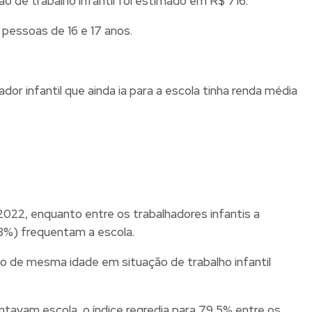
o de trabalho infantil foi estimado em R$ 716.
 pessoas de 16 e 17 anos.
or infantil que ainda ia para a escola tinha renda média
022, enquanto entre os trabalhadores infantis a
(98%) frequentam a escola.
po de mesma idade em situação de trabalho infantil
ntavam escola, o índice regredia para 79,5% entre os