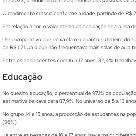
Em 2022, o rendimento médio mensal das pessoas de 5 a 
O rendimento crescia conforme a idade, partindo de R$ 2
Em relação à cor, o valor médio da população negra era 
Um comparativo que deixa claro o quanto o dinheiro do tra
de R$ 671. Já o que não frequentava mais salas de aula t
Entre os adolescentes com 16 a 17 anos, 32,4% trabalh
Educação
No quesito educação, o percentual de 97,1% da população
estimativa baixava para 87,9%. No universo de 5 a 13 ano
No grupo 14 e 15 anos, a proporção de estudantes na pop
(96%).
Já entre as pessoas de 16 e 17 anos, havia maior diferen