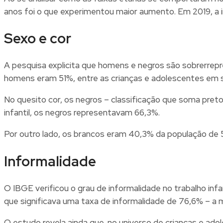
anos foi o que experimentou maior aumento. Em 2019, a i
Sexo e cor
A pesquisa explicita que homens e negros são sobrerrepre
homens eram 51%, entre as crianças e adolescentes em si
No quesito cor, os negros – classificação que soma pre
infantil, os negros representavam 66,3%.
Por outro lado, os brancos eram 40,3% da população de 5
Informalidade
O IBGE verificou o grau de informalidade no trabalho in
que significava uma taxa de informalidade de 76,6% – a m
O estudo revela ainda que, no universo de crianças e ado