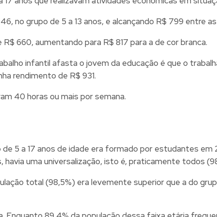
17 anos que realizavam atividades econômicas em situaçã
46, no grupo de 5 a 13 anos, e alcançando R$ 799 entre as
de R$ 660, aumentando para R$ 817 para a de cor branca.
balho infantil afasta o jovem da educação é que o trabalhad
inha rendimento de R$ 931.
avam 40 horas ou mais por semana.
 de 5 a 17 anos de idade era formado por estudantes em 2
s, havia uma universalização, isto é, praticamente todos 
ulação total (98,5%) era levemente superior que a do gru
ça. Enquanto 89,4% da população dessa faixa etária freque