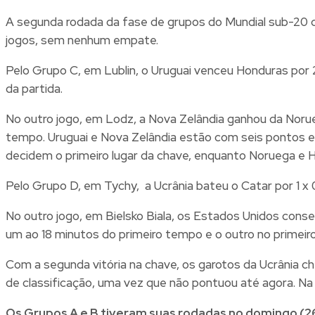
A segunda rodada da fase de grupos do Mundial sub-20 
jogos, sem nenhum empate.
Pelo Grupo C, em Lublin, o Uruguai venceu Honduras por 
da partida.
No outro jogo, em Lodz, a Nova Zelândia ganhou da Norue
tempo. Uruguai e Nova Zelândia estão com seis pontos e 
decidem o primeiro lugar da chave, enquanto Noruega e 
Pelo Grupo D, em Tychy, a Ucrânia bateu o Catar por 1 x
No outro jogo, em Bielsko Biala, os Estados Unidos conse
um ao 18 minutos do primeiro tempo e o outro no primeiro
Com a segunda vitória na chave, os garotos da Ucrânia 
de classificação, uma vez que não pontuou até agora. Na 
Os Grupos A e B tiveram suas rodadas no domingo (2