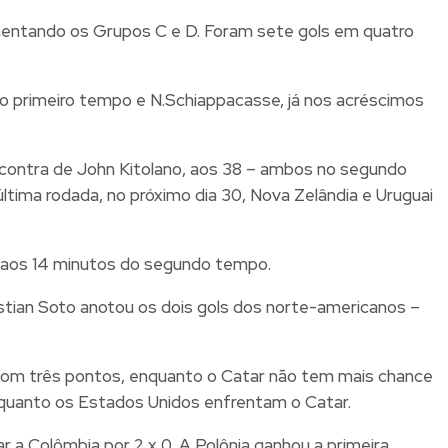
mentando os Grupos C e D. Foram sete gols em quatro
do primeiro tempo e N.Schiappacasse, já nos acréscimos
l contra de John Kitolano, aos 38 – ambos no segundo
ltima rodada, no próximo dia 30, Nova Zelândia e Uruguai
v, aos 14 minutos do segundo tempo.
astian Soto anotou os dois gols dos norte-americanos –
 com três pontos, enquanto o Catar não tem mais chance
 enquanto os Estados Unidos enfrentam o Catar.
 a Colômbia por 2 x 0. A Polônia ganhou a primeira,