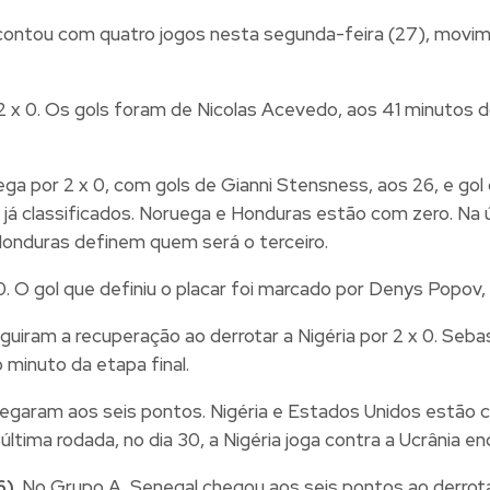
contou com quatro jogos nesta segunda-feira (27), movi
2 x 0. Os gols foram de Nicolas Acevedo, aos 41 minutos 
ga por 2 x 0, com gols de Gianni Stensness, aos 26, e go
já classificados. Noruega e Honduras estão com zero. Na ú
Honduras definem quem será o terceiro.
 0. O gol que definiu o placar foi marcado por Denys Popo
guiram a recuperação ao derrotar a Nigéria por 2 x 0. Seb
 minuto da etapa final.
chegaram aos seis pontos. Nigéria e Estados Unidos estão
última rodada, no dia 30, a Nigéria joga contra a Ucrânia
6)
. No Grupo A, Senegal chegou aos seis pontos ao derrotar