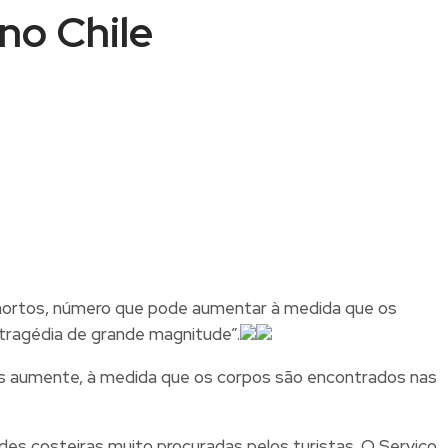
no Chile
22 mortos, número que pode aumentar à medida que os
tragédia de grande magnitude”.
s aumente, à medida que os corpos são encontrados nas
des costeiras muito procuradas pelos turistas. O Serviço