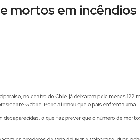
e mortos em incêndios 
 Valparaíso, no centro do Chile, já deixaram pelo menos 1
sidente Gabriel Boric afirmou que o país enfrenta uma “
 desaparecidas, o que faz prever que o número de morto
açam os arredores de Viña del Mar e Valparaíso, duas cida