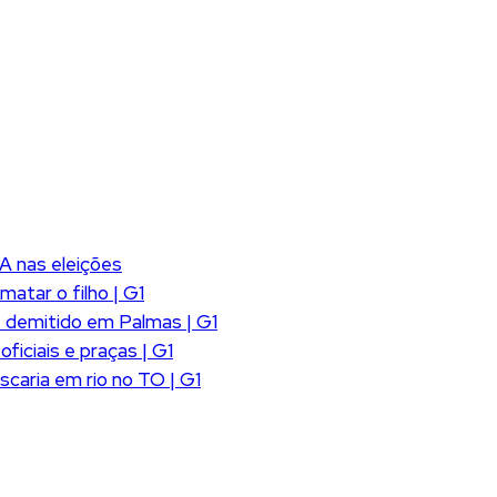
A nas eleições
atar o filho | G1
 demitido em Palmas | G1
iciais e praças | G1
scaria em rio no TO | G1