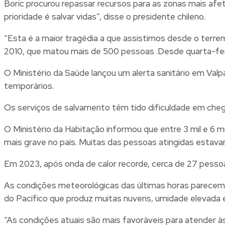
Boric procurou repassar recursos para as zonas mais afet
prioridade é salvar vidas”, disse o presidente chileno.
“Esta é a maior tragédia a que assistimos desde o terre
2010, que matou mais de 500 pessoas .Desde quarta-feira
O Ministério da Saúde lançou um alerta sanitário em Valp
temporários.
Os serviços de salvamento têm tido dificuldade em chegar
O Ministério da Habitação informou que entre 3 mil e 6 m
mais grave no país. Muitas das pessoas atingidas estavam 
Em 2023, após onda de calor recorde, cerca de 27 pesso
As condições meteorológicas das últimas horas parecem s
do Pacífico que produz muitas nuvens, umidade elevada 
“As condições atuais são mais favoráveis para atender às