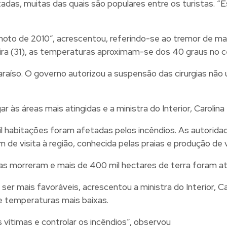
adas, muitas das quais são populares entre os turistas. “E
moto de 2010”, acrescentou, referindo-se ao tremor de ma
 (31), as temperaturas aproximam-se dos 40 graus no cent
araíso. O governo autorizou a suspensão das cirurgias não
 às áreas mais atingidas e a ministra do Interior, Carolin
il habitações foram afetadas pelos incêndios. As autorida
de visita à região, conhecida pelas praias e produção de v
as morreram e mais de 400 mil hectares de terra foram at
er mais favoráveis, acrescentou a ministra do Interior, 
e temperaturas mais baixas.
 vítimas e controlar os incêndios”, observou