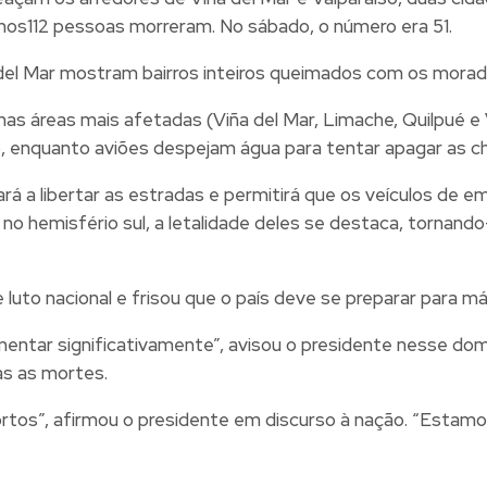
enos112 pessoas morreram. No sábado, o número era 51.
del Mar mostram bairros inteiros queimados com os morad
as áreas mais afetadas (Viña del Mar, Limache, Quilpué e V
, enquanto aviões despejam água para tentar apagar as c
dará a libertar as estradas e permitirá que os veículos d
no hemisfério sul, a letalidade deles se destaca, tornando
uto nacional e frisou que o país deve se preparar para más
tar significativamente”, avisou o presidente nesse doming
as as mortes.
rtos”, afirmou o presidente em discurso à nação. “Estam