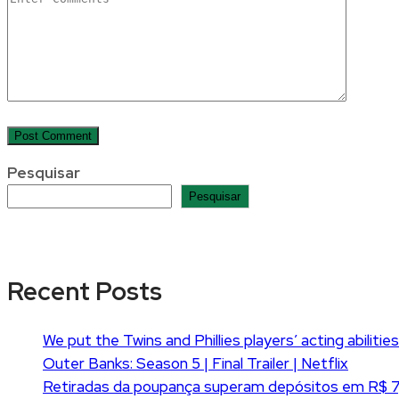
Pesquisar
Pesquisar
Recent Posts
We put the Twins and Phillies players’ acting abilitie
Outer Banks: Season 5 | Final Trailer | Netflix
Retiradas da poupança superam depósitos em R$ 7,1