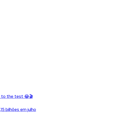
s to the test 😂🎬
5 bilhões em julho