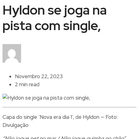
Hyldon se joga na
pista com single,
Novembro 22, 2023
2 min read
Capa do single ‘Nova era dia 1’, de Hyldon — Foto:
Divulgação
“Não jogue pet no mar / Não jogue guimba no chão”,