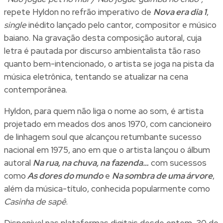
repete Hyldon no refrão imperativo de
Nova era dia 1
,
single
inédito lançado pelo cantor, compositor e músico
baiano. Na gravação desta composição autoral, cuja
letra é pautada por discurso ambientalista tão raso
quanto bem-intencionado, o artista se joga na pista da
música eletrônica, tentando se atualizar na cena
contemporânea.
Hyldon, para quem não liga o nome ao som, é artista
projetado em meados dos anos 1970, com cancioneiro
de linhagem soul que alcançou retumbante sucesso
nacional em 1975, ano em que o artista lançou o álbum
autoral
Na rua, na chuva, na fazenda…
com sucessos
como
As dores do mundo
e
Na sombra de uma árvore
,
além da música-título, conhecida popularmente como
Casinha de sapê
.
Disponível nas plataformas digitais desde ontem, 30 de