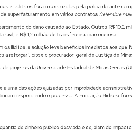
s e políticos foram conduzidos pela polícia durante cum
os de superfaturamento em vários contratos
(relembre mais
rcimento do dano causado ao Estado. Outros R$ 10,2 milh
ivil, e R$ 1,2 milhão de transferência não onerosa.
os ilícitos, a solução leva benefícios imediatos aos que 
s a reforçar”, disse o procurador-geral de Justiça de Mina
o de projetos da Universidade Estadual de Minas Gerais (U
re a uma das ações ajuizadas por improbidade administrati
ntinuam respondendo o processo. A Fundação Hidroex foi e
ntia de dinheiro público desviada e se, além do impacto 