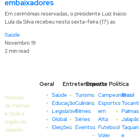
embaixadores
Em cerimônias reservadas, o presidente Luiz Inácio
Lula da Silva recebeu nesta sexta-feira (17) as
Saúde
Novembro 19
2 min read
Geral
Entretenimento
Esporte
Política
Saúde
Turismo
Campeonatos
Brasil
Notícias
Educação
Culinária
Esportes
Tocant
de Palmas
Legislativo
Filmes
em
Palmas
e toda a
Global
Séries
Alta
Jalapã
região do
Eleições
Eventos
Futebool
Taquar
Jalapão
Volei
e