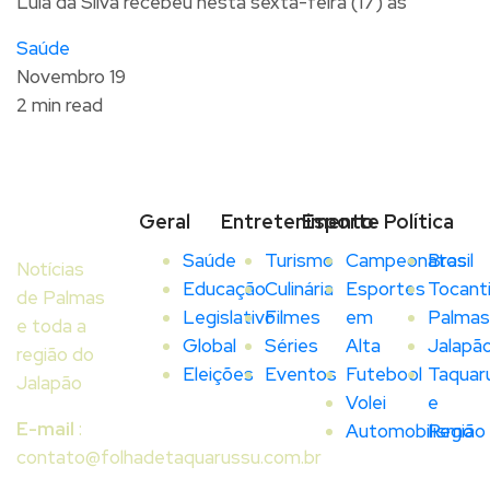
Lula da Silva recebeu nesta sexta-feira (17) as
Saúde
Novembro 19
2 min read
Geral
Entretenimento
Esporte
Política
Saúde
Turismo
Campeonatos
Brasil
Notícias
Educação
Culinária
Esportes
Tocant
de Palmas
Legislativo
Filmes
em
Palmas
e toda a
Global
Séries
Alta
Jalapã
região do
Eleições
Eventos
Futebool
Taquar
Jalapão
Volei
e
E-mail
:
Automobilismo
Região
contato@folhadetaquarussu.com.br